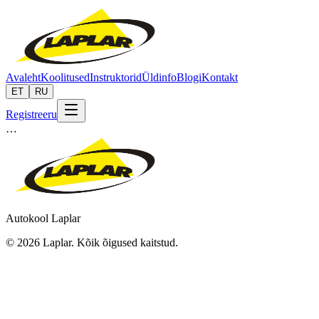
Avaleht
Koolitused
Instruktorid
Üldinfo
Blogi
Kontakt
ET
RU
Registreeru
…
Autokool Laplar
©
2026
Laplar.
Kõik õigused kaitstud
.