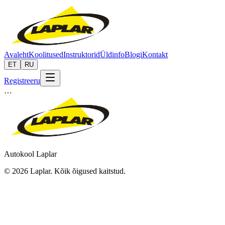
Avaleht
Koolitused
Instruktorid
Üldinfo
Blogi
Kontakt
ET
RU
Registreeru
…
Autokool Laplar
©
2026
Laplar.
Kõik õigused kaitstud
.