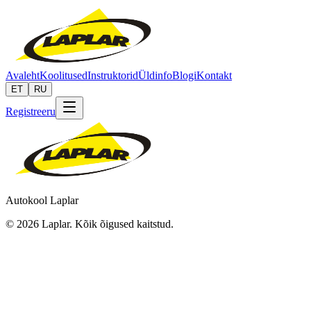
Avaleht
Koolitused
Instruktorid
Üldinfo
Blogi
Kontakt
ET
RU
Registreeru
Autokool Laplar
©
2026
Laplar.
Kõik õigused kaitstud
.